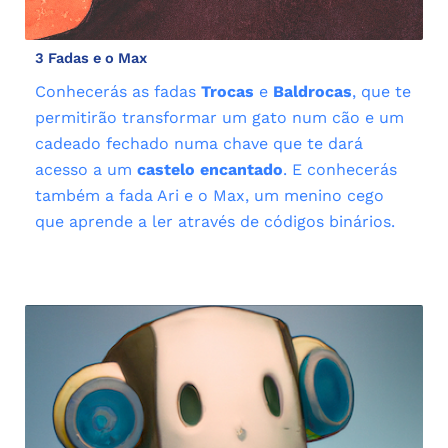
3 Fadas e o Max
Conhecerás as fadas
Trocas
e
Baldrocas
, que te
permitirão transformar um gato num cão e um
cadeado fechado numa chave que te dará
acesso a um
castelo encantado
. E conhecerás
também a fada Ari e o Max, um menino cego
que aprende a ler através de códigos binários.