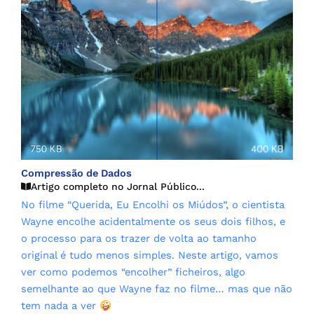
Compressão de Dados
Artigo completo no Jornal Público...
No filme “Querida, Eu Encolhi os Miúdos”, o cientista
Wayne encolhe acidentalmente os seus dois filhos, e
o processo para os trazer de volta ao tamanho
original é tudo menos simples. Neste artigo, vamos
ver como podemos “encolher” ficheiros, algo
semelhante ao que Wayne faz no filme… mas que não
tem nada a ver