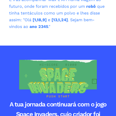
futuro, onde foram recebidos por um
robô
que
tinha tentáculos como um polvo e lhes disse
assim: "Olá
[1,18,9]
e
[13,1,24]
. Sejam bem-
vindos ao
ano 2345
."
A tua jornada continuará com o jogo
Space Invaders, cujo criador foi