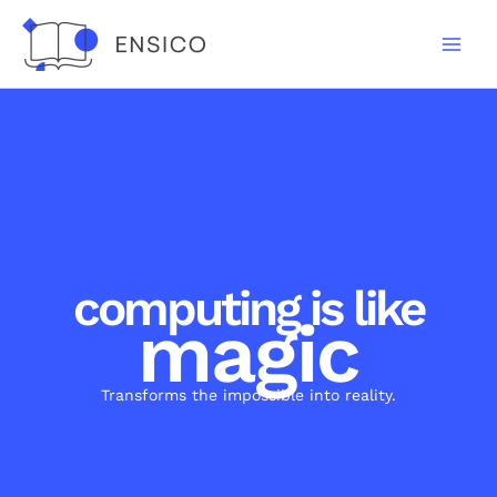
Skip
to
content
computing is like
magic
Transforms the impossible into reality.