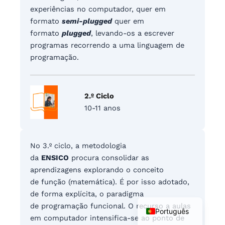
experiências no computador, quer em
formato
semi-plugged
quer em
formato
plugged
, levando-os a escrever
programas recorrendo a uma linguagem de
programação.
2.º Ciclo
10-11 anos
No 3.º ciclo, a metodologia
da
ENSICO
procura consolidar as
aprendizagens explorando o conceito
de função (matemática).
É por isso adotado,
de forma explícita, o paradigma
English
de programação funcional.
O recurso a aulas
Português
em computador
intensifica-se ao ponto de