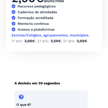
aluno/mês
r
Recursos pedagógicos
e
Cadernos de atividades
u
Formação acreditada
n
Mentoria contínua
i
Acesso a plataformas
ã
Escolas/Colégios, agrupamentos, municípios.
o
1.º ano:
3,00€
; 2.º ano:
2,50€
; 3.º ano:
2,00€
.
A decisão em 30 segundos
O que é?