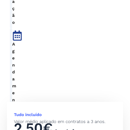
a
ç
ã
o
A
g
e
n
d
a
m
e
n
t
o
Tudo incluído
d
Valor médio aplicado em contratos a 3 anos.
2,50€
e