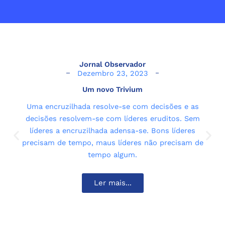
a
u
b
t
e
g
b
o
e
d
r
e
o
r
i
a
k
n
m
Jornal Observador
Dezembro 23, 2023
Um novo Trivium
Uma encruzilhada resolve-se com decisões e as
decisões resolvem-se com líderes eruditos. Sem
líderes a encruzilhada adensa-se. Bons líderes
precisam de tempo, maus líderes não precisam de
tempo algum.
Ler mais...