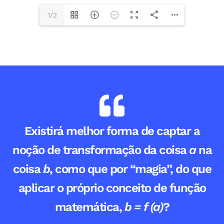
1/2
Existirá melhor forma de captar a
noção de transformação da coisa
a
na
coisa
b
, como que por “magia”, do que
aplicar o próprio conceito de função
matemática,
b = f (a)
?