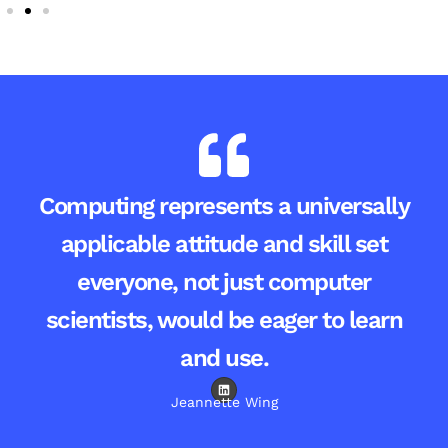
Computing represents a universally
applicable attitude and skill set
everyone, not just computer
scientists, would be eager to learn
and use.
L
i
Jeannette Wing
n
k
e
d