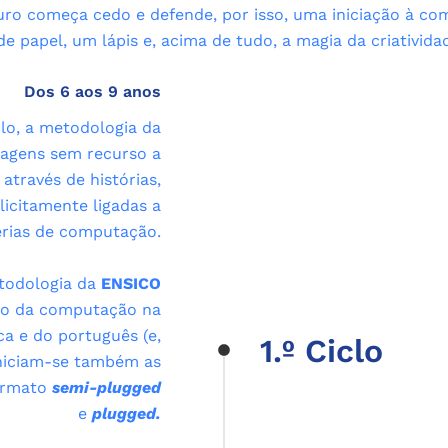
uro começa cedo e defende, por isso, uma iniciação à com
e papel, um lápis e, acima de tudo, a magia da criativid
Dos 6 aos 9 anos
clo, a metodologia da
zagens sem recurso a
através de histórias,
icitamente ligadas a
rias de computação.
etodologia da
ENSICO
ino da computação na
a e do português (e,
1.º Ciclo
Iniciam-se também as
ormato
semi-plugged
e
plugged.