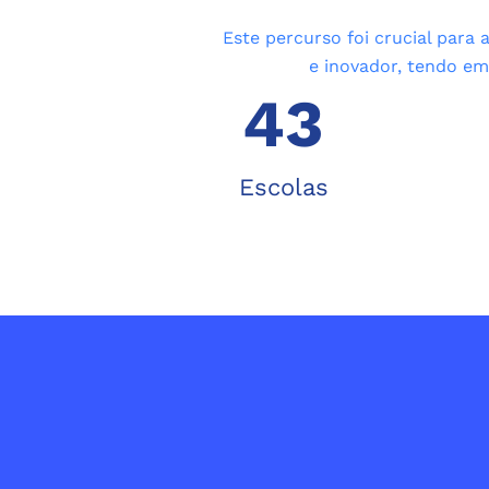
Este percurso foi crucial para
e inovador, tendo em
43
Escolas