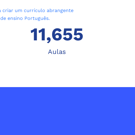
a criar um currículo abrangente
 de ensino Português.
11,655
Aulas