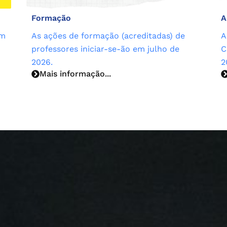
Formação
A
em
As ações de formação (acreditadas) de
A
professores iniciar-se-ão em julho de
C
2026.
2
Mais informação...