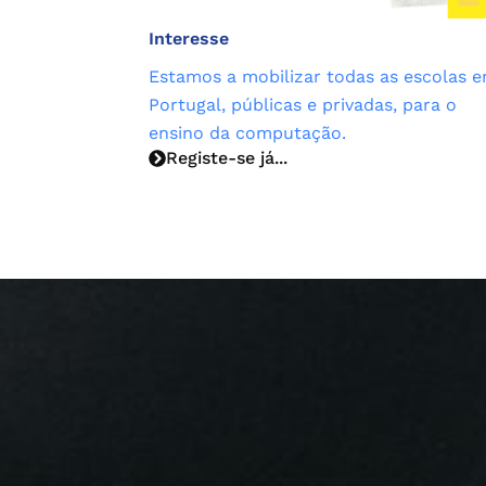
Interesse
Estamos a mobilizar todas as escolas 
Portugal, públicas e privadas, para o
ensino da computação.
Registe-se já...