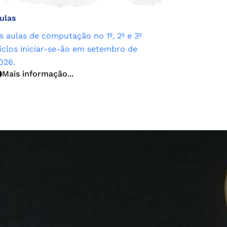
ulas
s aulas de computação no 1º, 2º e 3º
iclos iniciar-se-ão em setembro de
026.
Mais informação...