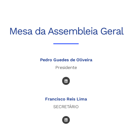
n
Mesa da Assembleia Geral
Pedro Guedes de Oliveira
Presidente
L
i
n
k
e
d
Francisco Reis Lima
i
n
SECRETÁRIO
L
i
n
k
e