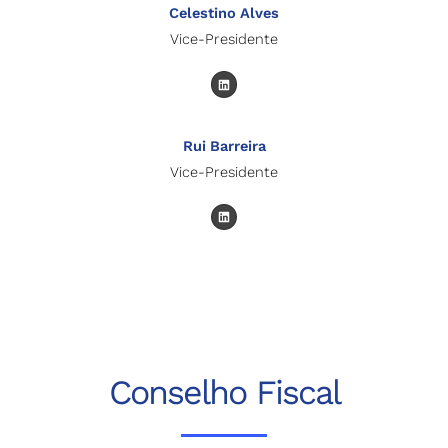
d
Celestino Alves
i
n
Vice-Presidente
L
i
n
k
e
d
Rui Barreira
i
n
Vice-Presidente
L
i
n
k
e
d
i
n
Conselho Fiscal