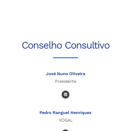
d
i
n
Conselho Consultivo
José Nuno Oliveira
Presidente
L
i
n
k
e
d
Pedro Ranguel Henriques
i
n
VOGAL
L