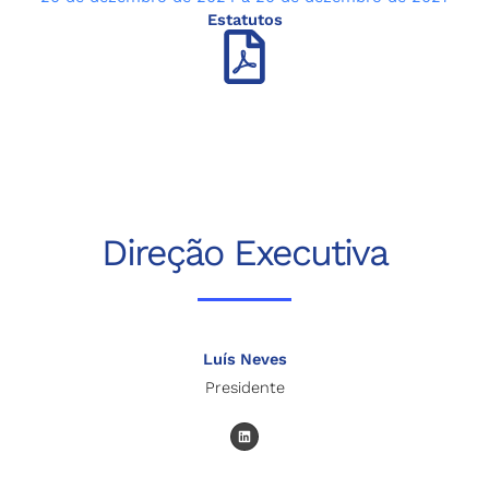
Estatutos
Direção Executiva
Luís Neves
Presidente
L
i
n
k
e