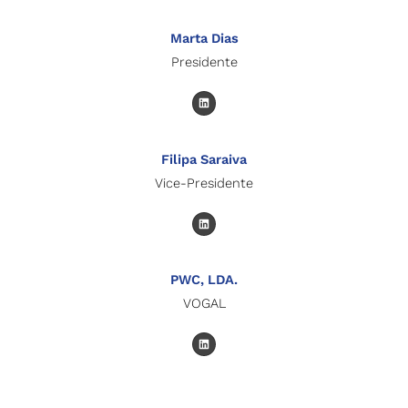
Marta Dias
Presidente
L
i
n
k
e
d
Filipa Saraiva
i
n
Vice-Presidente
L
i
n
k
e
d
PWC, LDA.
i
n
VOGAL
L
i
n
k
e
d
i